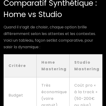
Comparatif Synthétique :
Home vs Studio
Quand il s’agit de choisir, chaque option brille
différemment selon les attentes et les contextes.
Voici un tableau, façon setlist comparative, pour
saisir la dynamique :
Home
Studio
Critère
Mastering
Mastering
Très
Coût pro «
économique
à la track »
Budget
(voire
(50-200€
gratuit)
ou plus)