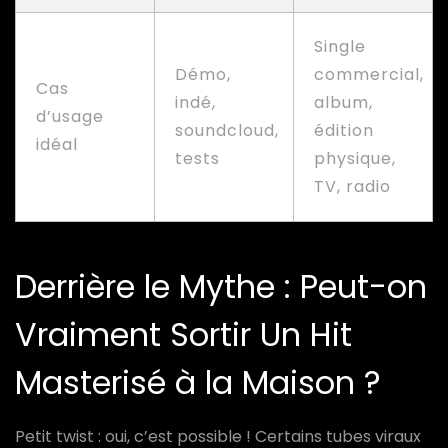
Single
Démo,
commercial,
Cas
indé,
album,
d’usage
soundcloud,
édition
idéal
tests
physique,
TV, radio
Derrière le Mythe : Peut-on
Vraiment Sortir Un Hit
Masterisé à la Maison ?
Petit twist : oui, c’est possible ! Certains tubes viraux