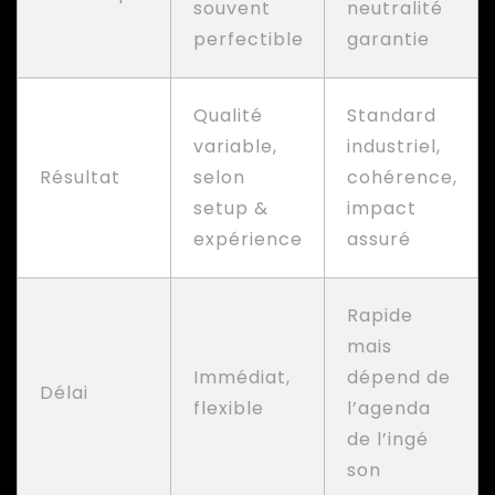
souvent
neutralité
perfectible
garantie
Qualité
Standard
variable,
industriel,
Résultat
selon
cohérence,
setup &
impact
expérience
assuré
Rapide
mais
Immédiat,
dépend de
Délai
flexible
l’agenda
de l’ingé
son