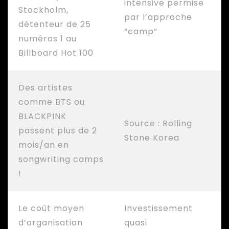
intensive permise
Stockholm,
par l’approche
détenteur de 25
“camp”
numéros 1 au
Billboard Hot 100
Des artistes
comme BTS ou
BLACKPINK
Source : Rolling
passent plus de 2
Stone Korea
mois/an en
songwriting camps
!
Le coût moyen
Investissement
d’organisation
quasi