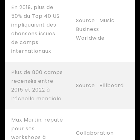
En 2019, plus de
50% du Top 40 US
Source : Music
impliquaient des
Business
chansons issues
Worldwide
de camps
internationaux
Plus de 800 camps
recensés entre
Source : Billboard
2015 et 2022 à
l’échelle mondiale
Max Martin, réputé
pour ses
Collaboration
workshops à